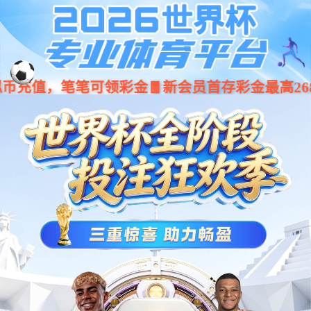
认证培训
重点赛事
重点赛事
校企合作
人才认证
课程培训
认证及报告